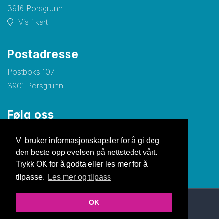
3916 Porsgrunn
Vis i kart
Postadresse
Postboks 107
3901 Porsgrunn
Følg oss
Facebook
Vi bruker informasjonskapsler for å gi deg
den beste opplevelsen på nettstedet vårt.
Trykk OK for å godta eller les mer for å
tilpasse.
Les mer og tilpass
OK
© Copyright 2026 Nettsiden |
Personvernerklæring
Utviklet av Netlab
|
Publiseres i eRedaktør