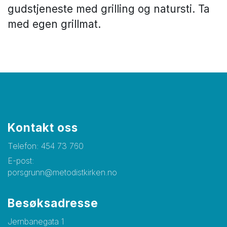
gudstjeneste med grilling og natursti. Ta
med egen grillmat.
Kontakt oss
Telefon:
454 73 760
E-post:
porsgrunn@metodistkirken.no
Besøksadresse
Jernbanegata 1