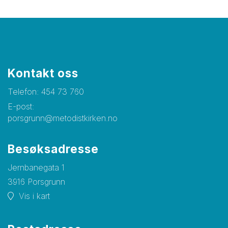
Kontakt oss
Telefon:
454 73 760
E-post:
porsgrunn@metodistkirken.no
Besøksadresse
Jernbanegata 1
3916 Porsgrunn
Vis i kart