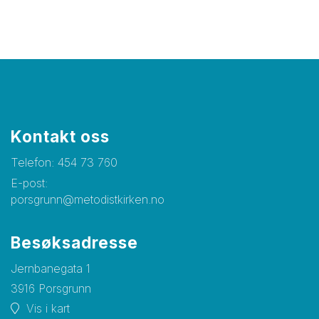
Kontakt oss
Telefon:
454 73 760
E-post:
porsgrunn@metodistkirken.no
Besøksadresse
Jernbanegata 1
3916 Porsgrunn
Vis i kart