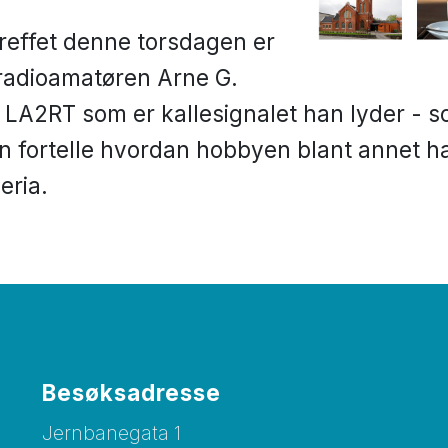
reffet denne torsdagen er
 radioamatøren Arne G.
er LA2RT som er kallesignalet han lyder - 
han fortelle hvordan hobbyen blant annet ha
eria.
Besøksadresse
Jernbanegata 1