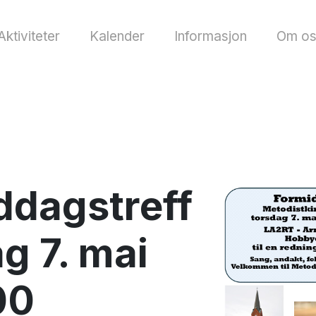
Aktiviteter
Kalender
Informasjon
Om os
ddagstreff
g 7. mai
.00